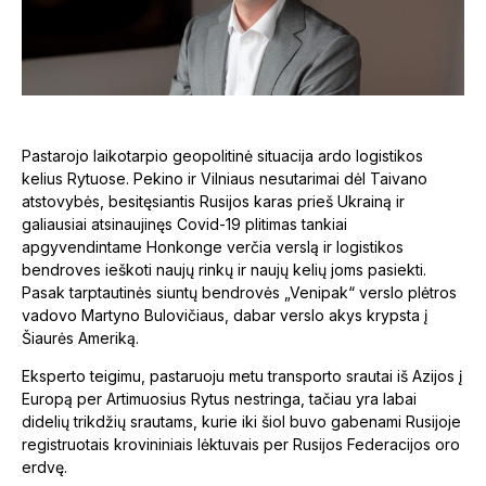
Pastarojo laikotarpio geopolitinė situacija ardo logistikos
kelius Rytuose. Pekino ir Vilniaus nesutarimai dėl Taivano
atstovybės, besitęsiantis Rusijos karas prieš Ukrainą ir
galiausiai atsinaujinęs Covid-19 plitimas tankiai
apgyvendintame Honkonge verčia verslą ir logistikos
bendroves ieškoti naujų rinkų ir naujų kelių joms pasiekti.
Pasak tarptautinės siuntų bendrovės „Venipak“ verslo plėtros
vadovo Martyno Bulovičiaus, dabar verslo akys krypsta į
Šiaurės Ameriką.
Eksperto teigimu, pastaruoju metu transporto srautai iš Azijos į
Europą per Artimuosius Rytus nestringa, tačiau yra labai
didelių trikdžių srautams, kurie iki šiol buvo gabenami Rusijoje
registruotais krovininiais lėktuvais per Rusijos Federacijos oro
erdvę.