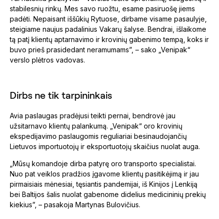
stabilesnių rinkų. Mes savo ruožtu, esame pasiruošę jiems
padėti. Nepaisant iššūkių Rytuose, dirbame visame pasaulyje,
steigiame naujus padalinius Vakarų šalyse. Bendrai, išlaikome
tą patį klientų aptarnavimo ir krovinių gabenimo tempą, koks ir
buvo prieš prasidedant neramumams”, – sako „Venipak“
verslo plėtros vadovas.
Dirbs ne tik tarpininkais
Avia paslaugas pradėjusi teikti pernai, bendrovė jau
užsitarnavo klientų palankumą. „Venipak“ oro krovinių
ekspedijavimo paslaugomis reguliariai besinaudojančių
Lietuvos importuotojų ir eksportuotojų skaičius nuolat auga.
„Mūsų komandoje dirba patyrę oro transporto specialistai.
Nuo pat veiklos pradžios įgavome klientų pasitikėjimą ir jau
pirmaisiais mėnesiai, tęsiantis pandemijai, iš Kinijos į Lenkiją
bei Baltijos šalis nuolat gabenome didelius medicininių prekių
kiekius”, – pasakoja Martynas Bulovičius.