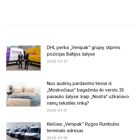
on
on
on
Facebook
LinkedIn
X
DHL perka „Venipak“ grupę: stiprins
pozicijas Baltijos šalyse
2026-07-27
Nuo audinių pardavimo tiesiai iš
„Moskvičiaus“ bagažinės iki verslo 35
pasaulio šalyse: kaip „Nostra“ užkariavo
namų tekstilės rinką?
2026-07-21
Keičiasi „Venipak“ Rygos Rumbulos
terminalo adresas
2026-07-16