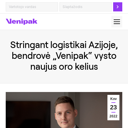
Stringant logistikai Azijoje,
bendrovė „Venipak“ vysto
naujus oro kelius
Kov
23
2022