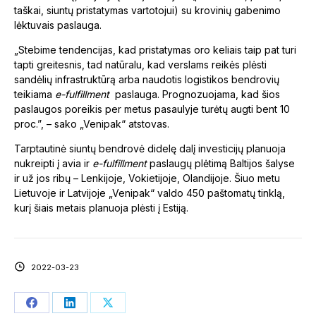
taškai, siuntų pristatymas vartotojui) su krovinių gabenimo
lėktuvais paslauga.
„Stebime tendencijas, kad pristatymas oro keliais taip pat turi
tapti greitesnis, tad natūralu, kad verslams reikės plėsti
sandėlių infrastruktūrą arba naudotis logistikos bendrovių
teikiama
e-fulfillment
paslauga. Prognozuojama, kad šios
paslaugos poreikis per metus pasaulyje turėtų augti bent 10
proc.”, – sako „Venipak“ atstovas.
Tarptautinė siuntų bendrovė didelę dalį investicijų planuoja
nukreipti į avia ir
e-fulfillment
paslaugų plėtimą Baltijos šalyse
ir už jos ribų – Lenkijoje, Vokietijoje, Olandijoje. Šiuo metu
Lietuvoje ir Latvijoje „Venipak“ valdo 450 paštomatų tinklą,
kurį šiais metais planuoja plėsti į Estiją.
2022-03-23
Share
Share
Share