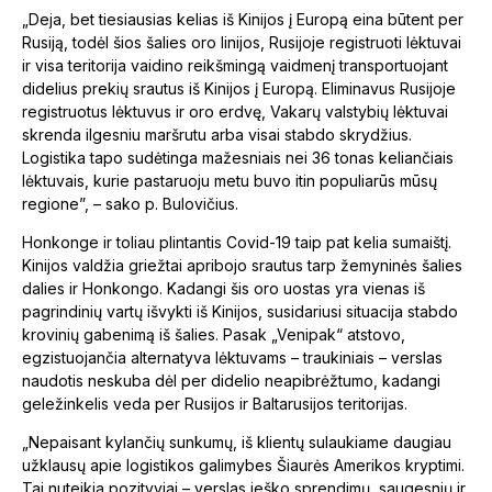
„Deja, bet tiesiausias kelias iš Kinijos į Europą eina būtent per
Rusiją, todėl šios šalies oro linijos, Rusijoje registruoti lėktuvai
ir visa teritorija vaidino reikšmingą vaidmenį transportuojant
didelius prekių srautus iš Kinijos į Europą. Eliminavus Rusijoje
registruotus lėktuvus ir oro erdvę, Vakarų valstybių lėktuvai
skrenda ilgesniu maršrutu arba visai stabdo skrydžius.
Logistika tapo sudėtinga mažesniais nei 36 tonas keliančiais
lėktuvais, kurie pastaruoju metu buvo itin populiarūs mūsų
regione”, – sako p. Bulovičius.
Honkonge ir toliau plintantis Covid-19 taip pat kelia sumaištį.
Kinijos valdžia griežtai apribojo srautus tarp žemyninės šalies
dalies ir Honkongo. Kadangi šis oro uostas yra vienas iš
pagrindinių vartų išvykti iš Kinijos, susidariusi situacija stabdo
krovinių gabenimą iš šalies. Pasak „Venipak“ atstovo,
egzistuojančia alternatyva lėktuvams – traukiniais – verslas
naudotis neskuba dėl per didelio neapibrėžtumo, kadangi
geležinkelis veda per Rusijos ir Baltarusijos teritorijas.
„Nepaisant kylančių sunkumų, iš klientų sulaukiame daugiau
užklausų apie logistikos galimybes Šiaurės Amerikos kryptimi.
Tai nuteikia pozityviai – verslas ieško sprendimų, saugesnių ir