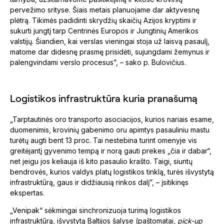
pervežimo srityse. Šiais metais planuojame dar aktyvesnę
plėtrą. Tikimės padidinti skrydžių skaičių Azijos kryptimi ir
sukurti jungtį tarp Centrinės Europos ir Jungtinių Amerikos
valstijų. Šiandien, kai verslas vieningai stoja už laisvą pasaulį,
matome dar didesnę prasmę prisidėti, sujungdami žemynus ir
palengvindami verslo procesus”, – sako p. Bulovičius.
Logistikos infrastruktūra kuria pranašumą
„Tarptautinės oro transporto asociacijos, kurios nariais esame,
duomenimis, krovinių gabenimo oru apimtys pasauliniu mastu
turėtų augti bent 13 proc. Tai nestebina turint omenyje vis
greitėjantį gyvenimo tempą ir norą gauti prekes „čia ir dabar“,
net jeigu jos keliauja iš kito pasaulio krašto. Taigi, siuntų
bendrovės, kurios valdys platų logistikos tinklą, turės išvystytą
infrastruktūrą, gaus ir didžiausią rinkos dalį”, – įsitikinęs
ekspertas.
„Venipak“ sėkmingai sinchronizuoja turimą logistikos
infrastruktūrą, išvystytą Baltijos šalyse (paštomatai,
pick-up