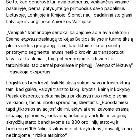
Be to, kad bendrovė turi avia partnerius, veikiančius visame
pasaulyje, pernai patys įsteigė pirmuosius savo padalinius
Lietuvoje, Lenkijoje ir Kinijoje. Šiemet nauji padaliniai steigiami
Latvijoje ir Jungtinėse Amerikos Valstijose.
„Venipak“ komandoje senokai kalbėjome apie avia sektorių.
Esame
express
paslaugų teikėjas Baltijos šalyse ir turime tikslą
plėsti veiklos geografiją. Tam, kad liktume skubių siuntų
pristatymo segmente, mums netiko krovinius transportuoti
laivais ar traukiniais, taip pat nenorėjome likti vien tik
tarpininkais, tad pernai pakėlėme ir pirmąjį „Venipak“ lėktuvą”,
– pasakoja ekspertas.
Logistikos bendrovė išsikėlė tikslą sukurti savo infrastruktūrą
tam, kad galėtų valdyti tranzito laiką, kryptis, kainą ir kokybę.
Pasak eksperto, siekta mažiau priklausyti nuo rinkoje seniai
veikiančių, tačiau ribotų sprendimų klientams: „Ruošdamiesi
tapti „tikrosios aviacijos“ dalimi, aktyviai analizavome esamą
situaciją, gilinomės į kiekvieną tiekimo grandį. Iki tiesioginių
skrydžių starto bendravome su 800 oro linijų atstovų ir
brokerių iš 105 šalių. Rizikavome atidaryti duris į pasaulį, kurio
nežinojome ir rizika atsipirko”.