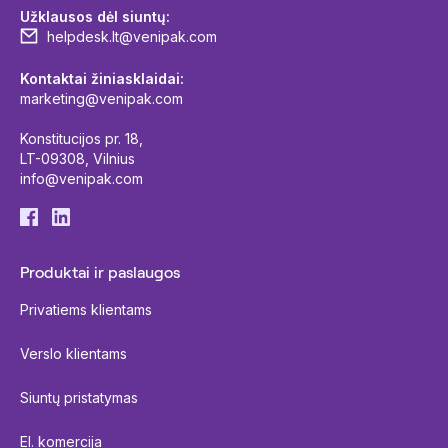
Užklausos dėl siuntų:
helpdesk.lt@venipak.com
Kontaktai žiniasklaidai:
marketing@venipak.com
Konstitucijos pr. 18,
LT-09308, Vilnius
info@venipak.com
Produktai ir paslaugos
Privatiems klientams
Verslo klientams
Siuntų pristatymas
El. komercija