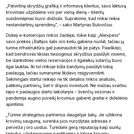
„Patvirtinę skrydžių grafiką ir informavę klientus, savo lėktuvą
kroviniais užpildėme vos per vieną dieną – klientų
susidomėjimas buvo didžiulis. Supratome, kad rinkai reikia
nestandartinių sprendimų”, – sako Martynas Bulovičius.
Didieji e-komercijos rinkos žaidėjai, tokie kaip „Aliexpess“
savo prekes į Baltijos šalis oro keliu gabena nuolat, tačiau jų
turima infrastruktūra gali pasinaudoti tik jie patys. Paaiškėjo,
kad bendrovės tikslas tiesioginius skrydžius pasiūlyti visiems,
be išankstinės vietos rezervacijos ir ilgalaikių sutarčių buvo
ilgai lauktas. Iki tol rinkoje būta bandymų pasiūlyti tokią
paslaugą, tačiau sumanymai likdavo neįgyvendinti.
Sėkmingam startui reikėjo ne tik detalios rinkos analizės,
patikimų partnerių, bet ir drąsos investuoti. Ne mažiau svarbiu
tapo ir paslaugos starto laikotarpis – švenčių sezonas ir
pandemija augino poreikį krovinius gabenti greitai ir didelėmis
apimtimis.
„Turime strateginius partnerius daugelyje šalių. Jie užtikrina
krovinių saugumą, surenka juos nurodytais adresais ir
perveža į oro uostus. Turėdami gerą reputaciją kaip siuntų
tarnyba, užsitarnavome pasitikėjimą ir kitose krovinių