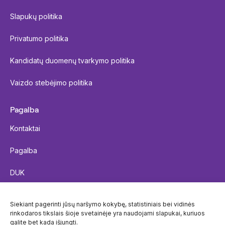
Slapukų politika
Privatumo politika
Kandidatų duomenų tvarkymo politika
Vaizdo stebėjimo politika
Pagalba
Kontaktai
Pagalba
DUK
Siųsti siuntą
Siekiant pagerinti jūsų naršymo kokybę, statistiniais bei vidinės
rinkodaros tikslais šioje svetainėje yra naudojami slapukai, kuriuos
Siuntos sekimas
galite bet kada išjungti.