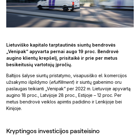
Lietuviško kapitalo tarptautinės siuntų bendrovės
„Venipak“ apyvarta pernai augo 19 proc. Bendrovė
augino klientų krepšelį, prisitaikė ir prie per metus
besikeitusių vartotojų įpročių.
Baltijos šalyse siuntų pristatymo, visapusiško el. komercijos
užsakymo išpildymo (
efulfillment
) ir siuntų gabenimo oru
paslaugas teikianti „Venipak“ per 2022 m. Lietuvoje apyvartą
augino 18 proc., Latvijoje 28 proc., Estijoje – 12 proc. Per
metus bendrovė veiklos apimtis padidino ir Lenkijoje bei
Kinijoje.
Kryptingos investicijos pasiteisino