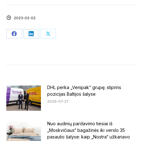
2023-02-02
Share
Share
Share
on
on
on
Facebook
LinkedIn
X
DHL perka „Venipak“ grupę: stiprins
pozicijas Baltijos šalyse
2026-07-27
Nuo audinių pardavimo tiesiai iš
„Moskvičiaus“ bagažinės iki verslo 35
pasaulio šalyse: kaip „Nostra“ užkariavo