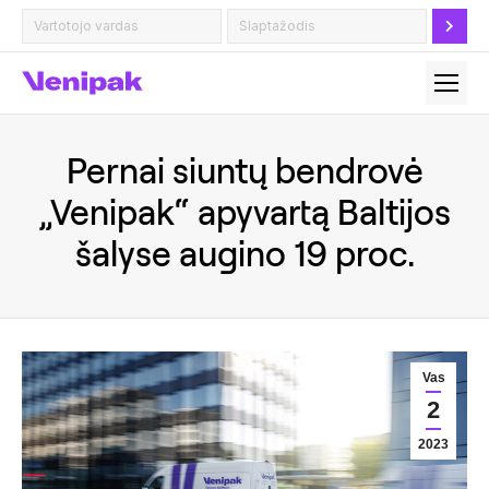
Pernai siuntų bendrovė
„Venipak“ apyvartą Baltijos
šalyse augino 19 proc.
Vas
2
2023