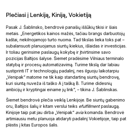
Plečiasi į Lenkiją, Kiniją, Vokietiją
Pasak J. Šablinsko, bendrovė panašių iššūkių tikisi ir šiais
metais. „Energetikos kainos mažės, tačiau brangs darbuotojų
kaštai, nekilnojamojo turto nuoma. Tad tikslas lieka toks pat –
subalansuoti planuojamus siuntų kiekius, išlaidas ir investicijas.
Ir toliau gerinsime paslaugų kokybę ir įtvirtinsime savo
pozicijas Baltijos šalyse. Šiemet pradėsime Vilniaus terminalo
statybą ir procesų automatizavimą. Turime tikslą dar labiau
sustiprinti IT ir technologijų padalinį, nes ilguoju laikotarpiu
„Venipak“ matome ne tik kaip standartinę siuntų bendrovę,
kuri siuntą nuveža iš taško A į tašką B. Turime didesnių
ambicijų ir kryptingai einame jų link“, – tikina J. Šablinskas.
Šiemet bendrovė plečia veiklą Lenkijoje. Be siuntų gabenimo
oru, Baltijos šalių ir kitam verslui teiks
efulfillment
paslaugą.
Kinijoje taip pat jau dirba „Venipak“
avia
komanda. Bendrovė
artimiausiu metu planuoja atidaryti padalinį Vokietijoje, taip pat
plėstis į kitas Europos šalis.