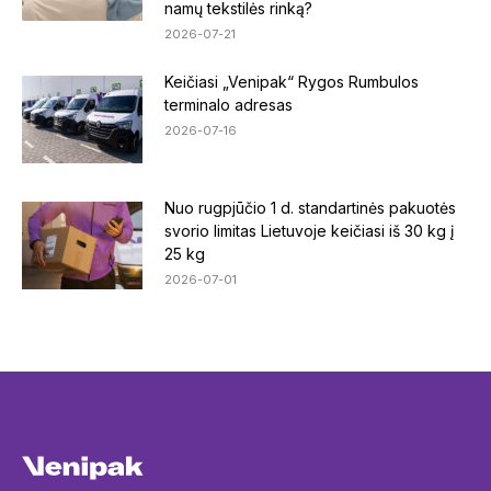
namų tekstilės rinką?
2026-07-21
Keičiasi „Venipak“ Rygos Rumbulos
terminalo adresas
2026-07-16
Nuo rugpjūčio 1 d. standartinės pakuotės
svorio limitas Lietuvoje keičiasi iš 30 kg į
25 kg
2026-07-01