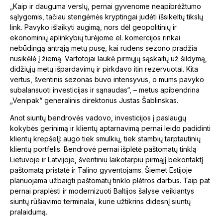
„Kaip ir dauguma verslų, pernai gyvenome neapibrėžtumo
sąlygomis, tačiau stengėmės kryptingai judėti išsikeltų tikslų
link. Pavyko išlaikyti augimą, nors dėl geopolitinių ir
ekonominių aplinkybių turėjome el. komercijos rinkai
nebūdingą antrąją metų pusę, kai rudens sezono pradžia
nusikėlė į žiemą. Vartotojai laukė pirmųjų sąskaitų už šildymą,
didžiųjų metų išpardavimų ir pirkdavo itin rezervuotai. Kita
vertus, šventinis sezonas buvo intensyvus, o mums pavyko
subalansuoti investicijas ir sąnaudas“, – metus apibendrina
„Venipak“ generalinis direktorius Justas Šablinskas.
Anot siuntų bendrovės vadovo, investicijos į paslaugų
kokybės gerinimą ir klientų aptarnavimą pernai leido padidinti
klientų krepšelį: augo tiek smulkių, tiek stambių tarptautinių
klientų portfelis. Bendrovė pernai išplėtė paštomatų tinklą
Lietuvoje ir Latvijoje, šventiniu laikotarpiu pirmąjį bekontaktį
paštomatą pristatė ir Talino gyventojams. Šiemet Estijoje
planuojama užbaigti paštomatų tinklo plėtros darbus. Taip pat
pernai praplėsti ir modernizuoti Baltijos šalyse veikiantys
siuntų rūšiavimo terminalai, kurie užtikrins didesnį siuntų
pralaidumą.