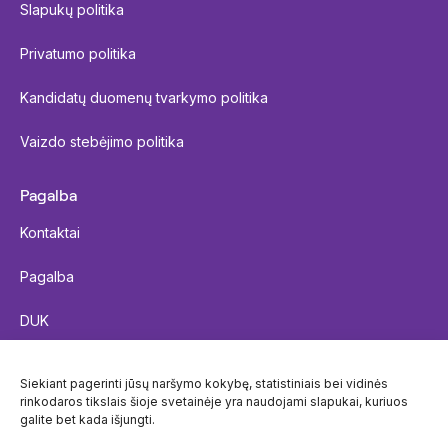
Slapukų politika
Privatumo politika
Kandidatų duomenų tvarkymo politika
Vaizdo stebėjimo politika
Pagalba
Kontaktai
Pagalba
DUK
Siųsti siuntą
Siekiant pagerinti jūsų naršymo kokybę, statistiniais bei vidinės
rinkodaros tikslais šioje svetainėje yra naudojami slapukai, kuriuos
Siuntos sekimas
galite bet kada išjungti.