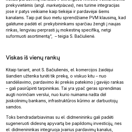
prekyvietėmis (angl.
marketplaces
), nes turime integracijas
jose ir patys veikiame kaip tiekėjai ir pardavėjai šiems
kanalams. Taip pat šiuo metu sprendžiame PVM klausimą, kad
galėtume padėti el. prekybininkams sparčiau žengti į naujas
rinkas, lengviau perprasti jų mokestinę specifiką, netgi
suformuoti asortimentą“, – teigia S. Bačiulienė.
Viskas iš vienų rankų
Kitaip tariant, anot S. Bačiulienės, el. komercijos žaidėjui
šiandien užtenka turėti tik prekę, o viskuo kitu – nuo
sandėliavimo, pardavimo iki prekės patekimo į gavėjo rankas
– gali pasirūpinti tarpininkas. Tai yra ypač geras sprendimas
augti norinčiam verslui, nuo kurio nuimama našta dėl
įsiskolinimų bankams, infrastruktūros kūrimo ar darbuotojų
samdos.
Toks bendradarbiavimas su el. didmenininku gali padėti
sugeneruoti didesnę apyvartą be papildomų investicijų, nes
el. didmenininkas integruoja įvairius pardavimų kanalus,