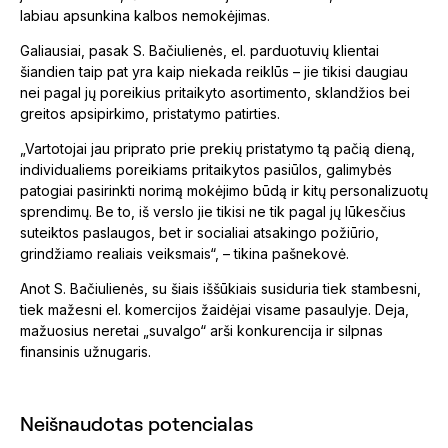
labiau apsunkina kalbos nemokėjimas.
Galiausiai, pasak S. Bačiulienės, el. parduotuvių klientai
šiandien taip pat yra kaip niekada reiklūs – jie tikisi daugiau
nei pagal jų poreikius pritaikyto asortimento, sklandžios bei
greitos apsipirkimo, pristatymo patirties.
„Vartotojai jau priprato prie prekių pristatymo tą pačią dieną,
individualiems poreikiams pritaikytos pasiūlos, galimybės
patogiai pasirinkti norimą mokėjimo būdą ir kitų personalizuotų
sprendimų. Be to, iš verslo jie tikisi ne tik pagal jų lūkesčius
suteiktos paslaugos, bet ir socialiai atsakingo požiūrio,
grindžiamo realiais veiksmais“, – tikina pašnekovė.
Anot S. Bačiulienės, su šiais iššūkiais susiduria tiek stambesni,
tiek mažesni el. komercijos žaidėjai visame pasaulyje. Deja,
mažuosius neretai „suvalgo“ arši konkurencija ir silpnas
finansinis užnugaris.
Neišnaudotas potencialas