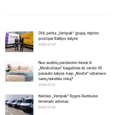
on
on
on
Facebook
LinkedIn
X
DHL perka „Venipak“ grupę: stiprins
pozicijas Baltijos šalyse
2026-07-27
Nuo audinių pardavimo tiesiai iš
„Moskvičiaus“ bagažinės iki verslo 35
pasaulio šalyse: kaip „Nostra“ užkariavo
namų tekstilės rinką?
2026-07-21
Keičiasi „Venipak“ Rygos Rumbulos
terminalo adresas
2026-07-16