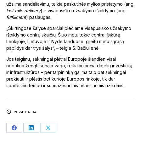
užsiima sandėliavimu, teikia paskutinės mylios pristatymo (ang.
last mile delivery
) ir visapusiško užsakymo išpildymo (ang.
fulfillment
) paslaugas.
„Skirtingose šalyse sparčiai plečiame visapusiško užsakymo
išpildymo centrų skaičių. Šiuo metu tokie centrai įsikūrę
Lenkijoje, Lietuvoje ir Nyderlanduose, greitu metu sąrašą
papildys dar trys šalys“, – teigia S. Bačiulienė.
Jos teigimu, sėkmingai plėtrai Europoje šiandien visai
nebūtina žengti senąja vaga, reikalaujančia didelių investicijų
ir infrastruktūros – per tarpininką galima taip pat sėkmingai
prekiauti ir plėstis bet kurioje Europos rinkoje, tik dar
spartesniu tempu ir su mažesnėmis finansinėmis rizikomis.
2024-04-04
Share
Share
Share