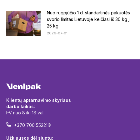
Nuo rugpjūčio 1 d. standartinės pakuotės
svorio limitas Lietuvoje keičiasi iš 30 kg į
25 kg
2026-07-01
Klientų aptarnavimo skyriaus
darbo laikas:
I-V nuo 8 iki 18 val.
+370 700 55221
Užklausos dėl siuntų: