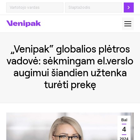
„Venipak“ globalios plėtros
vadovė: sėkmingam el.verslo
augimui šiandien užtenka
turėti prekę
Bal
4
2024