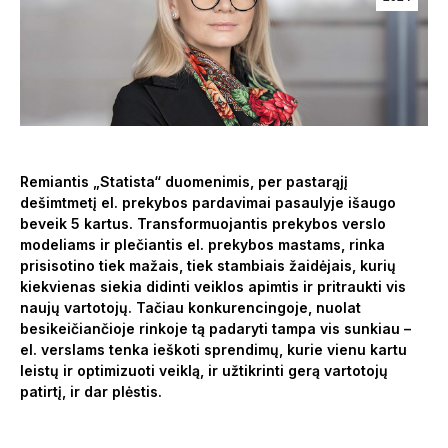
Remiantis „Statista“ duomenimis, per pastarąjį
dešimtmetį el. prekybos pardavimai pasaulyje išaugo
beveik 5 kartus. Transformuojantis prekybos verslo
modeliams ir plečiantis el. prekybos mastams, rinka
prisisotino tiek mažais, tiek stambiais žaidėjais, kurių
kiekvienas siekia didinti veiklos apimtis ir pritraukti vis
naujų vartotojų. Tačiau konkurencingoje, nuolat
besikeičiančioje rinkoje tą padaryti tampa vis sunkiau –
el. verslams tenka ieškoti sprendimų, kurie vienu kartu
leistų ir optimizuoti veiklą, ir užtikrinti gerą vartotojų
patirtį, ir dar plėstis.