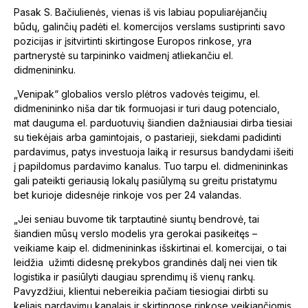
Pasak S. Bačiulienės, vienas iš vis labiau populiarėjančių
būdų, galinčių padėti el. komercijos verslams sustiprinti savo
pozicijas ir įsitvirtinti skirtingose Europos rinkose, yra
partnerystė su tarpininko vaidmenį atliekančiu el.
didmenininku.
„Venipak“ globalios verslo plėtros vadovės teigimu, el.
didmenininko niša dar tik formuojasi ir turi daug potencialo,
mat dauguma el. parduotuvių šiandien dažniausiai dirba tiesiai
su tiekėjais arba gamintojais, o pastarieji, siekdami padidinti
pardavimus, patys investuoja laiką ir resursus bandydami išeiti
į papildomus pardavimo kanalus. Tuo tarpu el. didmenininkas
gali pateikti geriausią lokalų pasiūlymą su greitu pristatymu
bet kurioje didesnėje rinkoje vos per 24 valandas.
„Jei seniau buvome tik tarptautinė siuntų bendrovė, tai
šiandien mūsų verslo modelis yra gerokai pasikeitęs –
veikiame kaip el. didmenininkas išskirtinai el. komercijai, o tai
leidžia užimti didesnę prekybos grandinės dalį nei vien tik
logistika ir pasiūlyti daugiau sprendimų iš vienų rankų.
Pavyzdžiui, klientui nebereikia pačiam tiesiogiai dirbti su
keliais pardavimų kanalais ir skirtingose rinkose veikiančiomis