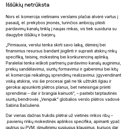
Iššūkių netrūksta
Nors el. komercija vietiniams verslams plačiai atvėrė vartus į
pasaulį, el. prekybos įmonės, turinčios ambicijų plėsti
pardavimų kanalų tinklą į naujas rinkas, vis tiek susiduria su
daugybe iššūkių ir barjerų.
„Pirmiausia, verslui tenka skirti savo laiką, dėmesį bei
finansinius resursus bandant įsigilinti ir suprasti atskirų rinkų
specifiką, teisinę, mokestinę bei konkurencinę aplinką.
Paraleliai tenka ieškoti partnerių pardavimo kanalų auginimui,
prekių sandėliavimui, siuntų formavimui ir gabenimui bei kitų
el. komercijai reikalingų sprendimų realizavimui. Įgyvendinant
viską atskirai, visi šie procesai gali ne tik užtrukti ilgiau ir
gerokai apsunkinti plėtros planus, bet neteisingai priimti
sprendimai – dar ir brangiai kainuoti“, – pastebi tarptautinės
siuntų bendrovės „Venipak“ globalios verslo plėtros vadovė
Sabina Bačiulienė.
Dar vienas dažnas trukdis plėtrai už vietinės rinkos ribų –
pavienių rinkų mokestinės aplinkos specifika, apimanti ypač
jautrius su PVM, išmuitinimu susijusius klausimus, kuriuos dar