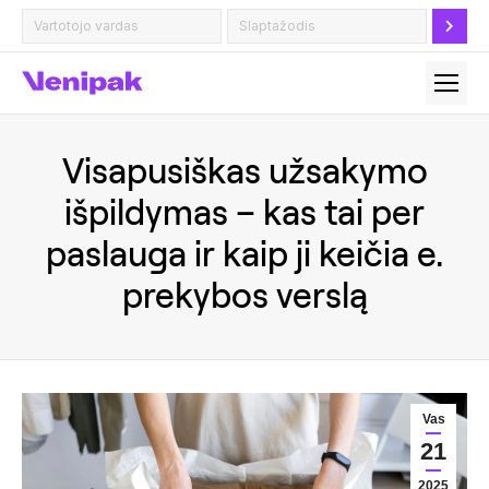
Visapusiškas užsakymo
išpildymas – kas tai per
paslauga ir kaip ji keičia e.
prekybos verslą
Vas
21
2025