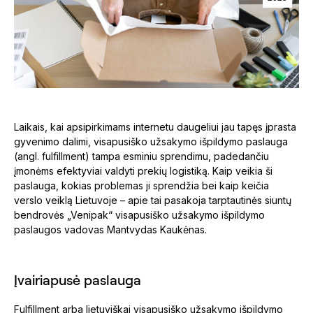
Laikais, kai apsipirkimams internetu daugeliui jau tapęs įprasta
gyvenimo dalimi, visapusiško užsakymo išpildymo paslauga
(angl. fulfillment) tampa esminiu sprendimu, padedančiu
įmonėms efektyviai valdyti prekių logistiką. Kaip veikia ši
paslauga, kokias problemas ji sprendžia bei kaip keičia
verslo veiklą Lietuvoje – apie tai pasakoja tarptautinės siuntų
bendrovės „Venipak“ visapusiško užsakymo išpildymo
paslaugos vadovas Mantvydas Kaukėnas.
Įvairiapusė paslauga
Fulfillment arba lietuviškai visapusiško užsakymo išpildymo