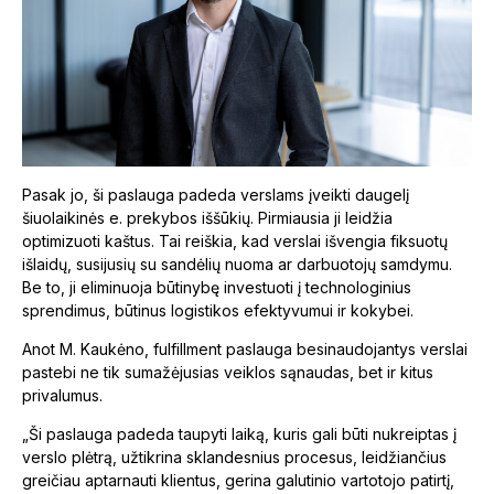
Pasak jo, ši paslauga padeda verslams įveikti daugelį
šiuolaikinės e. prekybos iššūkių. Pirmiausia ji leidžia
optimizuoti kaštus. Tai reiškia, kad verslai išvengia fiksuotų
išlaidų, susijusių su sandėlių nuoma ar darbuotojų samdymu.
Be to, ji eliminuoja būtinybę investuoti į technologinius
sprendimus, būtinus logistikos efektyvumui ir kokybei.
Anot M. Kaukėno, fulfillment paslauga besinaudojantys verslai
pastebi ne tik sumažėjusias veiklos sąnaudas, bet ir kitus
privalumus.
„Ši paslauga padeda taupyti laiką, kuris gali būti nukreiptas į
verslo plėtrą, užtikrina sklandesnius procesus, leidžiančius
greičiau aptarnauti klientus, gerina galutinio vartotojo patirtį,