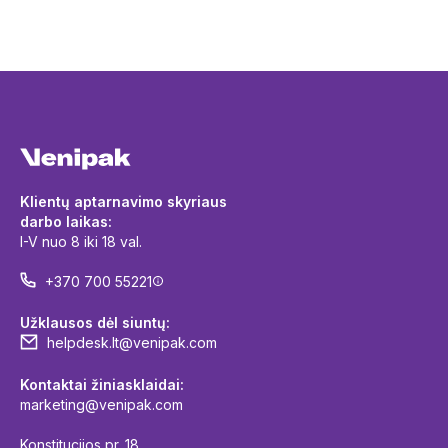
Klientų aptarnavimo skyriaus
darbo laikas:
I-V nuo 8 iki 18 val.
+370 700 55221
Užklausos dėl siuntų:
helpdesk.lt@venipak.com
Kontaktai žiniasklaidai:
marketing@venipak.com
Konstitucijos pr. 18,