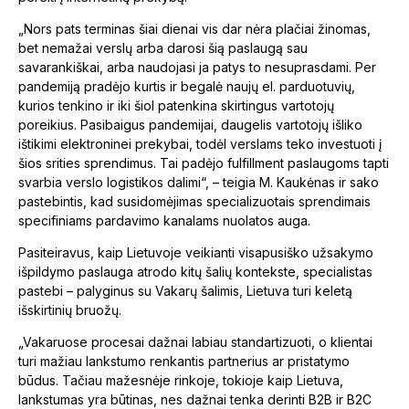
„Nors pats terminas šiai dienai vis dar nėra plačiai žinomas,
bet nemažai verslų arba darosi šią paslaugą sau
savarankiškai, arba naudojasi ja patys to nesuprasdami. Per
pandemiją pradėjo kurtis ir begalė naujų el. parduotuvių,
kurios tenkino ir iki šiol patenkina skirtingus vartotojų
poreikius. Pasibaigus pandemijai, daugelis vartotojų išliko
ištikimi elektroninei prekybai, todėl verslams teko investuoti į
šios srities sprendimus. Tai padėjo fulfillment paslaugoms tapti
svarbia verslo logistikos dalimi“, – teigia M. Kaukėnas ir sako
pastebintis, kad susidomėjimas specializuotais sprendimais
specifiniams pardavimo kanalams nuolatos auga.
Pasiteiravus, kaip Lietuvoje veikianti visapusiško užsakymo
išpildymo paslauga atrodo kitų šalių kontekste, specialistas
pastebi – palyginus su Vakarų šalimis, Lietuva turi keletą
išskirtinių bruožų.
„Vakaruose procesai dažnai labiau standartizuoti, o klientai
turi mažiau lankstumo renkantis partnerius ar pristatymo
būdus. Tačiau mažesnėje rinkoje, tokioje kaip Lietuva,
lankstumas yra būtinas, nes dažnai tenka derinti B2B ir B2C