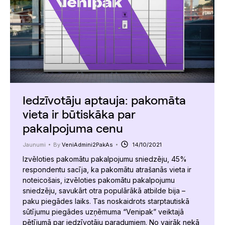
Iedzīvotāju aptauja: pakomāta
vieta ir būtiskāka par
pakalpojuma cenu
Jaunumi
By
VeniAdmini2PakAs
14/10/2021
Izvēloties pakomātu pakalpojumu sniedzēju, 45%
respondentu sacīja, ka pakomātu atrašanās vieta ir
noteicošais, izvēloties pakomātu pakalpojumu
sniedzēju, savukārt otra populārākā atbilde bija –
paku piegādes laiks. Tas noskaidrots starptautiskā
sūtījumu piegādes uzņēmuma “Venipak” veiktajā
pētījumā par iedzīvotāju paradumiem. No vairāk nekā