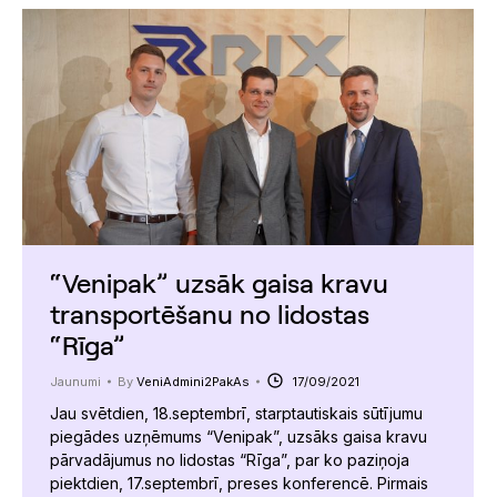
“Venipak” uzsāk gaisa kravu
transportēšanu no lidostas
“Rīga”
Jaunumi
By
VeniAdmini2PakAs
17/09/2021
Jau svētdien, 18.septembrī, starptautiskais sūtījumu
piegādes uzņēmums “Venipak”, uzsāks gaisa kravu
pārvadājumus no lidostas “Rīga”, par ko paziņoja
piektdien, 17.septembrī, preses konferencē. Pirmais