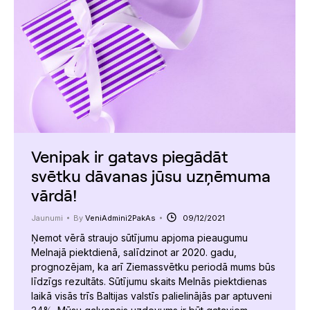
Venipak ir gatavs piegādāt
svētku dāvanas jūsu uzņēmuma
vārdā!
Jaunumi
By
VeniAdmini2PakAs
09/12/2021
Ņemot vērā straujo sūtījumu apjoma pieaugumu
Melnajā piektdienā, salīdzinot ar 2020. gadu,
prognozējam, ka arī Ziemassvētku periodā mums būs
līdzīgs rezultāts. Sūtījumu skaits Melnās piektdienas
laikā visās trīs Baltijas valstīs palielinājās par aptuveni