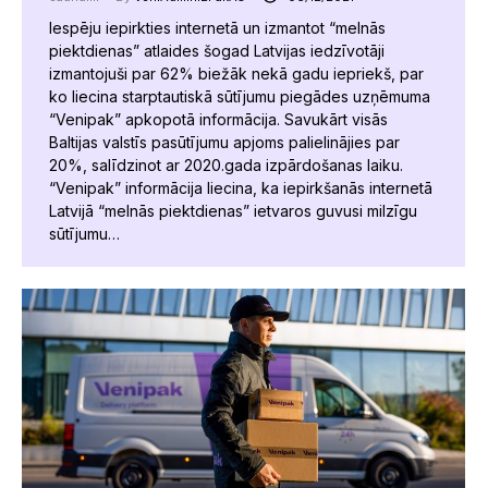
Iespēju iepirkties internetā un izmantot “melnās
piektdienas” atlaides šogad Latvijas iedzīvotāji
izmantojuši par 62% biežāk nekā gadu iepriekš, par
ko liecina starptautiskā sūtījumu piegādes uzņēmuma
“Venipak” apkopotā informācija. Savukārt visās
Baltijas valstīs pasūtījumu apjoms palielinājies par
20%, salīdzinot ar 2020.gada izpārdošanas laiku.
“Venipak” informācija liecina, ka iepirkšanās internetā
Latvijā “melnās piektdienas” ietvaros guvusi milzīgu
sūtījumu…