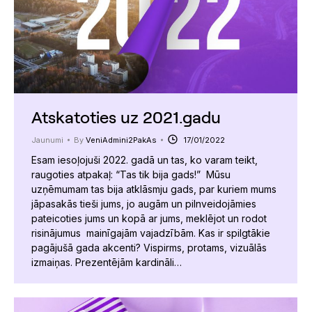
Atskatoties uz 2021.gadu
Jaunumi
By
VeniAdmini2PakAs
17/01/2022
Esam iesoļojuši 2022. gadā un tas, ko varam teikt,
raugoties atpakaļ: “Tas tik bija gads!” Mūsu
uzņēmumam tas bija atklāsmju gads, par kuriem mums
jāpasakās tieši jums, jo augām un pilnveidojāmies
pateicoties jums un kopā ar jums, meklējot un rodot
risinājumus mainīgajām vajadzībām. Kas ir spilgtākie
pagājušā gada akcenti? Vispirms, protams, vizuālās
izmaiņas. Prezentējām kardināli…