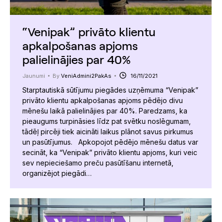
“Venipak” privāto klientu
apkalpošanas apjoms
palielinājies par 40%
Jaunumi
By
VeniAdmini2PakAs
16/11/2021
Starptautiskā sūtījumu piegādes uzņēmuma “Venipak”
privāto klientu apkalpošanas apjoms pēdējo divu
mēnešu laikā palielinājies par 40%. Paredzams, ka
pieaugums turpināsies līdz pat svētku noslēgumam,
tādēļ pircēji tiek aicināti laikus plānot savus pirkumus
un pasūtījumus. Apkopojot pēdējo mēnešu datus var
secināt, ka “Venipak” privāto klientu apjoms, kuri veic
sev nepieciešamo preču pasūtīšanu internetā,
organizējot piegādi…