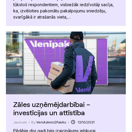
tūkstoš respondentiem, visbiežāk iedzīvotāji sacīja,
ka, izvēloties pakomātu pakalpojumu sniedzēju,
svarīgākā ir atrašanās vieta,…
Zāles uzņēmējdarbībai –
investīcijas un attīstība
Jaunumi
By
VeniAdmini2PakAs
13/10/2021
Pēdējie divi gadi bijis izaicinājums jebkurai