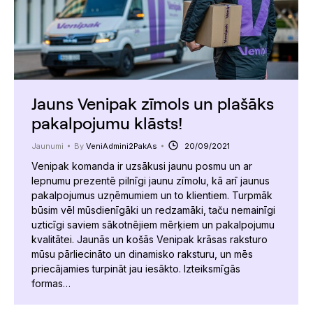
Jauns Venipak zīmols un plašāks
pakalpojumu klāsts!
Jaunumi
By
VeniAdmini2PakAs
20/09/2021
Venipak komanda ir uzsākusi jaunu posmu un ar
lepnumu prezentē pilnīgi jaunu zīmolu, kā arī jaunus
pakalpojumus uzņēmumiem un to klientiem. Turpmāk
būsim vēl mūsdienīgāki un redzamāki, taču nemainīgi
uzticīgi saviem sākotnējiem mērķiem un pakalpojumu
kvalitātei. Jaunās un košās Venipak krāsas raksturo
mūsu pārliecināto un dinamisko raksturu, un mēs
priecājamies turpināt jau iesākto. Izteiksmīgās
formas…