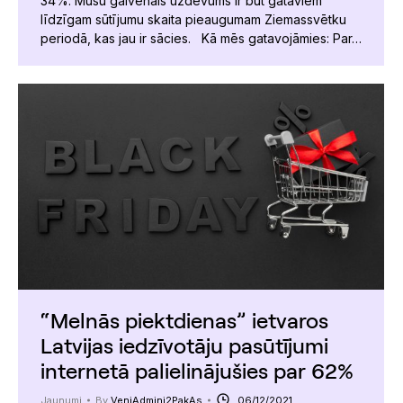
34%. Mūsu galvenais uzdevums ir būt gataviem
līdzīgam sūtījumu skaita pieaugumam Ziemassvētku
periodā, kas jau ir sācies. Kā mēs gatavojāmies: Par…
“Melnās piektdienas” ietvaros
Latvijas iedzīvotāju pasūtījumi
internetā palielinājušies par 62%
Jaunumi
By
VeniAdmini2PakAs
06/12/2021