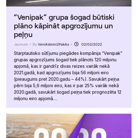
“Venipak” grupa šogad būtiski
plāno kāpināt apgrozījumu un
peļņu
Jaunumi
By
VeniAdmini2PakAs
02/02/2022
Starptautisko sūtījumu piegādes kompānija “Venipak”
grupas apgrozījums šogad tiek plānots 120 miljonu
apjomā, kas ir gandrīz divas reizes vairāk nekā
2021.gadā, kad apgrozījums bija 56 miljoni eiro
(pieaugums pret 2020.gadu – 44%). Savukārt peļņa
pērn bija 5,6 miljoni eiro, kas ir par 25% vairāk nekā
2020.gadā, savukārt šogad peļņa tiek prognozēta 12
miljonu eiro apjomā.…