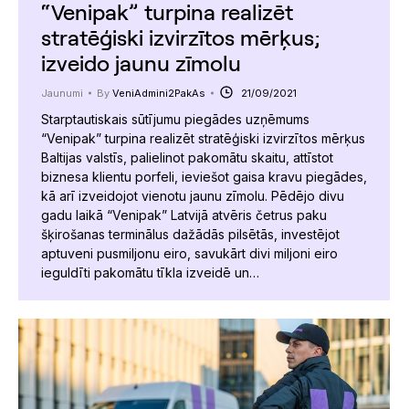
“Venipak” turpina realizēt
stratēģiski izvirzītos mērķus;
izveido jaunu zīmolu
Jaunumi
By
VeniAdmini2PakAs
21/09/2021
Starptautiskais sūtījumu piegādes uzņēmums
“Venipak” turpina realizēt stratēģiski izvirzītos mērķus
Baltijas valstīs, palielinot pakomātu skaitu, attīstot
biznesa klientu porfeli, ieviešot gaisa kravu piegādes,
kā arī izveidojot vienotu jaunu zīmolu. Pēdējo divu
gadu laikā “Venipak” Latvijā atvēris četrus paku
šķirošanas terminālus dažādās pilsētās, investējot
aptuveni pusmiljonu eiro, savukārt divi miljoni eiro
ieguldīti pakomātu tīkla izveidē un…