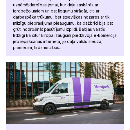
uzņēmējdarbības jomai, kur daļa saskārās ar
ierobežojumiem un pat liegumu strādāt, citi ar
darbaspēka trūkumu, bet atsevišķas nozares ar tik
milzīgu pieprasījuma pieaugumu, ka dažbrīd bija pat
grūti nodrošināt pasūtījumu izpildi. Baltijas valstīs
līdzīgi kā citur Eiropā izaugsmi piedzīvoja e-komercija
jeb iepirkšanās internetā, jo daļa valstu slēdza,
piemēram, tirdzniecības…