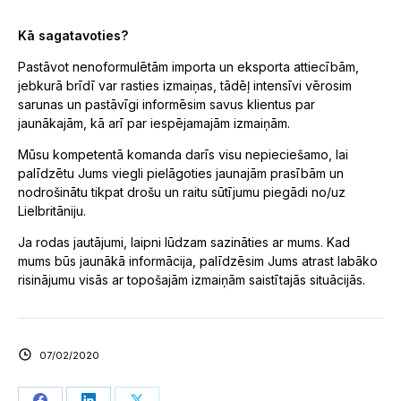
Kā sagatavoties?
Pastāvot nenoformulētām importa un eksporta attiecībām,
jebkurā brīdī var rasties izmaiņas, tādēļ intensīvi vērosim
sarunas un pastāvīgi informēsim savus klientus par
jaunākajām, kā arī par iespējamajām izmaiņām.
Mūsu kompetentā komanda darīs visu nepieciešamo, lai
palīdzētu Jums viegli pielāgoties jaunajām prasībām un
nodrošinātu tikpat drošu un raitu sūtījumu piegādi no/uz
Lielbritāniju.
Ja rodas jautājumi, laipni lūdzam sazināties ar mums. Kad
mums būs jaunākā informācija, palīdzēsim Jums atrast labāko
risinājumu visās ar topošajām izmaiņām saistītajās situācijās.
07/02/2020