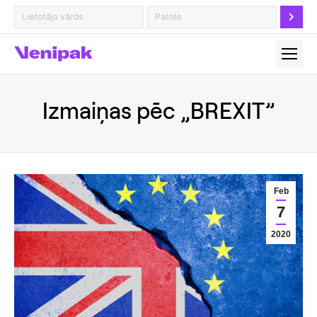
Izmaiņas pēc „BREXIT”
Feb
7
2020