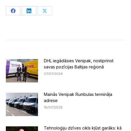
Share
Share
Share
on
on
on
Facebook
LinkedIn
X
DHL iegādāsies Venipak, nostiprinot
savas pozīcijas Baltijas reģionā
27/07/2026
Mainās Venipak Rumbulas termināļa
adrese
16/07/2026
Tehnoloģiju dzīves cikls kļūst garāks: kā