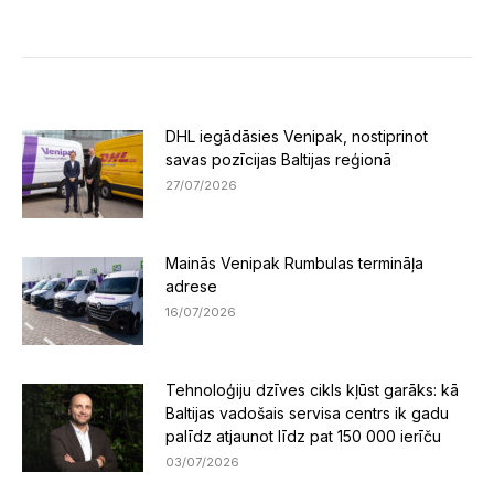
Facebook
LinkedIn
X
DHL iegādāsies Venipak, nostiprinot
savas pozīcijas Baltijas reģionā
27/07/2026
Mainās Venipak Rumbulas termināļa
adrese
16/07/2026
Tehnoloģiju dzīves cikls kļūst garāks: kā
Baltijas vadošais servisa centrs ik gadu
palīdz atjaunot līdz pat 150 000 ierīču
03/07/2026