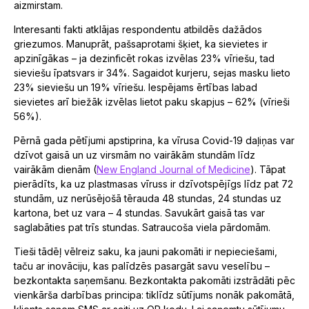
aizmirstam.
Interesanti fakti atklājas respondentu atbildēs dažādos
griezumos. Manuprāt, pašsaprotami šķiet, ka sievietes ir
apzinīgākas – ja dezinficēt rokas izvēlas 23% vīriešu, tad
sieviešu īpatsvars ir 34%. Sagaidot kurjeru, sejas masku lieto
23% sieviešu un 19% vīriešu. Iespējams ērtības labad
sievietes arī biežāk izvēlas lietot paku skapjus – 62% (vīrieši
56%).
Pērnā gada pētījumi apstiprina, ka vīrusa Covid-19 daļiņas var
dzīvot gaisā un uz virsmām no vairākām stundām līdz
vairākām dienām (
New England Journal of Medicine
). Tāpat
pierādīts, ka uz plastmasas vīruss ir dzīvotspējīgs līdz pat 72
stundām, uz nerūsējošā tērauda 48 stundas, 24 stundas uz
kartona, bet uz vara – 4 stundas. Savukārt gaisā tas var
saglabāties pat trīs stundas. Satraucoša viela pārdomām.
Tieši tādēļ vēlreiz saku, ka jauni pakomāti ir nepieciešami,
taču ar inovāciju, kas palīdzēs pasargāt savu veselību –
bezkontakta saņemšanu. Bezkontakta pakomāti izstrādāti pēc
vienkārša darbības principa: tiklīdz sūtījums nonāk pakomātā,