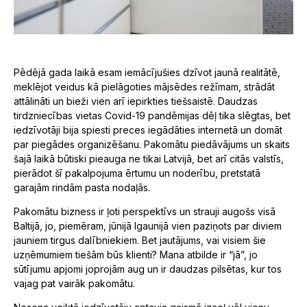
Pēdējā gada laikā esam iemācījušies dzīvot jaunā realitātē,
meklējot veidus kā pielāgoties mājsēdes režīmam, strādāt
attālināti un bieži vien arī iepirkties tiešsaistē. Daudzas
tirdzniecības vietas Covid-19 pandēmijas dēļ tika slēgtas, bet
iedzīvotāji bija spiesti preces iegādāties internetā un domāt
par piegādes organizēšanu. Pakomātu piedāvājums un skaits
šajā laikā būtiski pieauga ne tikai Latvijā, bet arī citās valstīs,
pierādot šī pakalpojuma ērtumu un noderību, pretstatā
garajām rindām pasta nodaļās.
Pakomātu bizness ir ļoti perspektīvs un strauji augošs visā
Baltijā, jo, piemēram, jūnijā Igaunijā vien paziņots par diviem
jauniem tirgus dalībniekiem. Bet jautājums, vai visiem šie
uzņēmumiem tiešām būs klienti? Mana atbilde ir “jā”, jo
sūtījumu apjomi joprojām aug un ir daudzas pilsētas, kur tos
vajag pat vairāk pakomātu.