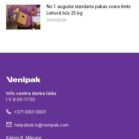
No 1. augusta standarta pakas svara limits
Lietuvā būs 25 kg
01/07/2026
Info centra darba laiks
I-V 8:00-17:00
+371 6601 6601
helpdesk.lv@venipak.com
Kalniņi B, Mārupe,