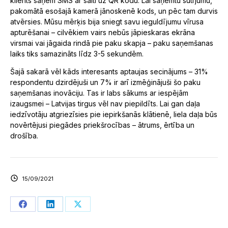
klients saņem SMS ar saiti uz QR kodu. Lai saņemtu sūtījumu,
pakomātā esošajā kamerā jānoskenē kods, un pēc tam durvis
atvērsies. Mūsu mērķis bija sniegt savu ieguldījumu vīrusa
apturēšanai – cilvēkiem vairs nebūs jāpieskaras ekrāna
virsmai vai jāgaida rindā pie paku skapja – paku saņemšanas
laiks tiks samazināts līdz 3-5 sekundēm.
Šajā sakarā vēl kāds interesants aptaujas secinājums – 31%
respondentu dzirdējuši un 7% ir arī izmēģinājuši šo paku
saņemšanas inovāciju. Tas ir labs sākums ar iespējām
izaugsmei – Latvijas tirgus vēl nav piepildīts. Lai gan daļa
iedzīvotāju atgriezīsies pie iepirkšanās klātienē, liela daļa būs
novērtējusi piegādes priekšrocības – ātrums, ērtība un
drošība.
15/09/2021
Share
Share
Share
on
on
on