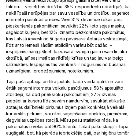
Nesena veiktā iedzīvotāju aptauja gaismā izceļ vēl vienu
faktoru – veselības drošību. 35% respondentu norādījuši, ka
nekā īpaši nerūpējas par savu veselību un drošību, saņemot
internetā pasūtītās preces. Vien 31% dezinficē rokas pēc
pieskaršanās pakomātiem, savukārt 22% lieto sejas masku,
sagaidot kurjeru, bet 12% izmanto bezkontakta pakomātus,
kas Latvijā ieviesti no šī gada pavasara. Aptauja veikta jūnijā,
līdz ar to iemesli šādām atbildēm varētu būt dažādi –
iespējams mānīgi šķiet, ka vasarā, svaigā gaisā esam lielākā
drošībā, arī saslimstības rādītāji krītas un tad jau var beigt
satraukties. Iespējams tas vienkārši ir nogurums no būšanas
uzmanīgiem, ierobežojumiem, noteikumiem.
Tajā pašā aptaujā arī tika jautāts, kādā veidā patīk un vai ir
ērtāk saņemt interneta veikalu pasūtījumus. 58% aptaujāto
atbildēja, ka dod priekšroku pakomātiem, 27% izvēlas
piegādi ar kurjeru līdz savām namdurvīm, savukārt atlikušie
aptaujas dalībnieki pirkumus izņem paši konkrētajā veikalā,
kur veikts pirkums, vai citos saņemšanas punktos, piemēram,
degvielas uzpildes stacijā. Mūsu pašu statistika rāda, ka
pakomātus izvēlas pat 90% klientu. Tātad paku skapji ir topa
augšgalā, bet, kā pierāda iepriekšējie dati, par higiēnu tomēr