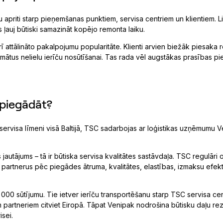
apriti starp pieņemšanas punktiem, servisa centriem un klientiem. Li
ļauj būtiski samazināt kopējo remonta laiku.
ī attālināto pakalpojumu popularitāte. Klienti arvien biežāk piesaka
omātus nelielu ierīču nosūtīšanai. Tas rada vēl augstākas prasības p
 piegādāt?
ervisa līmeni visā Baltijā, TSC sadarbojas ar loģistikas uzņēmumu 
autājums – tā ir būtiska servisa kvalitātes sastāvdaļa. TSC regulāri 
 partnerus pēc piegādes ātruma, kvalitātes, elastības, izmaksu efekt
000 sūtījumu. Tie ietver ierīču transportēšanu starp TSC servisa ce
m partneriem citviet Eiropā. Tāpat Venipak nodrošina būtisku daļu re
isei.