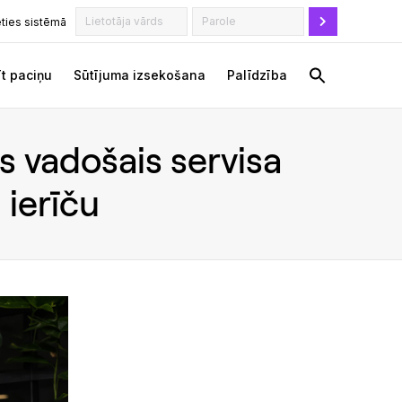
ēties sistēmā
t paciņu
Sūtījuma izsekošana
Palīdzība
as vadošais servisa
 ierīču