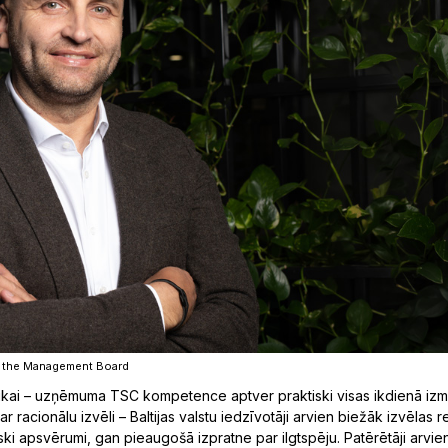
f the Management Board
nikai – uzņēmuma TSC kompetence aptver praktiski visas ikdienā izm
ar racionālu izvēli – Baltijas valstu iedzīvotāji arvien biežāk izvēlas 
ki apsvērumi, gan pieaugošā izpratne par ilgtspēju. Patērētāji arvie