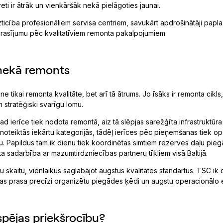
reti ir ātrāk un vienkāršāk nekā pielāgoties jaunai.
zticība profesionāliem servisa centriem, savukārt apdrošinātāji papla
prasījumu pēc kvalitatīviem remonta pakalpojumiem.
 nekā remonts
 tikai remonta kvalitāte, bet arī tā ātrums. Jo īsāks ir remonta cikls
 stratēģiski svarīgu lomu.
ad ierīce tiek nodota remontā, aiz tā slēpjas sarežģīta infrastruktūra
 noteiktās iekārtu kategorijās, tādēļ ierīces pēc pieņemšanas tiek op
 Papildus tam ik dienu tiek koordinētas simtiem rezerves daļu pieg
ta sadarbība ar mazumtirdzniecības partneru tīkliem visā Baltijā.
u skaitu, vienlaikus saglabājot augstus kvalitātes standartus. TSC ik 
s prasa precīzi organizētu piegādes ķēdi un augstu operacionālo efe
spējas priekšrocību?