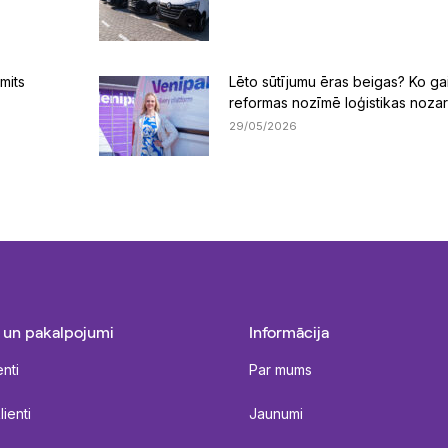
mits
Lēto sūtījumu ēras beigas? Ko g
reformas nozīmē loģistikas nozar
29/05/2026
 un pakalpojumi
Informācija
enti
Par mums
ienti
Jaunumi