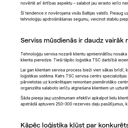
novērtē arī ērtības aspektu – salabot jau ierasto ierīci ne
Šī tendence ir novērojama visās Baltijas valstīs. Pieaug u
tehnoloģiju apdrošināšanas segumu, veicinot stabilu pie
Serviss mūsdienās ir daudz vairāk
Tehnoloģiju servisa nozarē klientu apmierinātību nosaka ne
klienta pieredze. Tieši tāpēc loģistika TSC darbībā ieņem
Lai gan klientam servisa process bieži vien sākas brīdī, k
loģistikas sistēma. Katrs TSC servisa centrs specializējas
pārvietotas uz konkrētajam remontam piemērotāko centru.
organizēta salaboto ierīču atgriešana klientiem un uzturē
Šāda pieeja ļauj uzņēmumam efektīvi apkalpot lielu klient
apstrādā aptuveni 250–300 rezerves daļu pasūtījumus, ka
Kāpēc loģistika kļūst par konkurēt