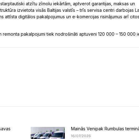
starptautiski atzītu zīmolu iekārtām, aptverot garantijas, maksas un
ra izvietota visās Baltijas valstīs – trīs servisa centri darbojas La
 attīsta digitālos pakalpojumus un e-komercijas risinājumus arī cito
 remonta pakalpojumi tiek nodrošināti aptuveni 120 000 – 150 000 ie
savas
Mainās Venipak Rumbulas termin
16/07/2026