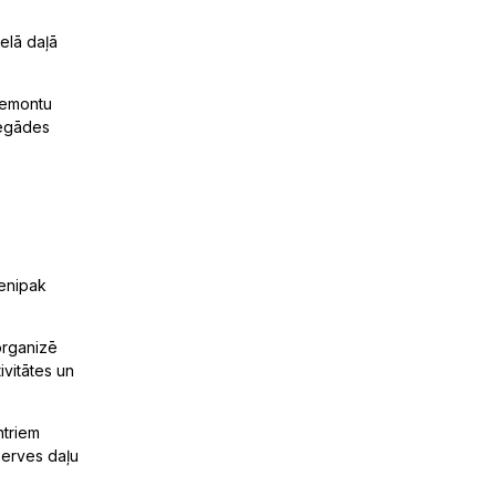
elā daļā
 remontu
iegādes
Venipak
organizē
ivitātes un
ntriem
zerves daļu