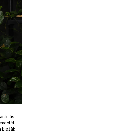
antotās
remontēt
n biežāk