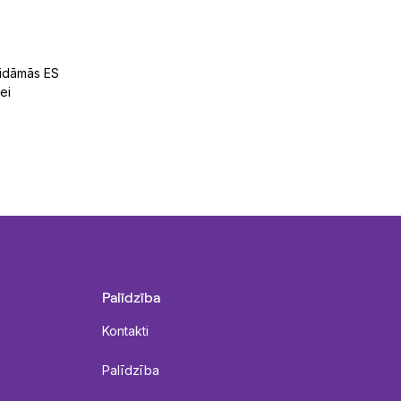
aidāmās ES
ei
Palīdzība
Kontakti
Palīdzība