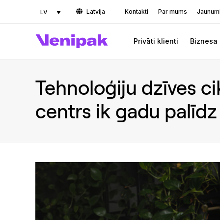
Latvija
Kontakti
Par mums
Jaunum
LV
Privāti klienti
Biznesa 
Tehnoloģiju dzīves cik
centrs ik gadu palīdz