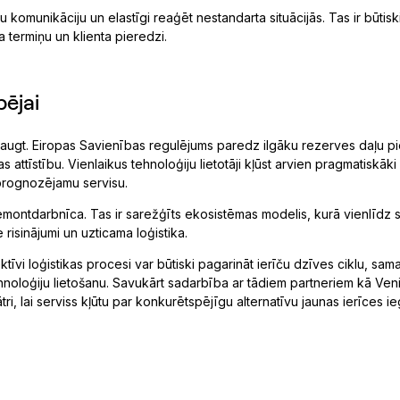
 komunikāciju un elastīgi reaģēt nestandarta situācijās. Tas ir būtisk
 termiņu un klienta pieredzi.
ējai
eaugt. Eiropas Savienības regulējums paredz ilgāku rezerves daļu p
ttīstību. Vienlaikus tehnoloģiju lietotāji kļūst arvien pragmatiskāki 
n prognozējamu servisu.
remontdarbnīca. Tas ir sarežģīts ekosistēmas modelis, kurā vienlīdz s
risinājumi un uzticama loģistika.
tīvi loģistikas procesi var būtiski pagarināt ierīču dzīves ciklu, sam
ehnoloģiju lietošanu. Savukārt sadarbība ar tādiem partneriem kā Ven
ātri, lai serviss kļūtu par konkurētspējīgu alternatīvu jaunas ierīces i