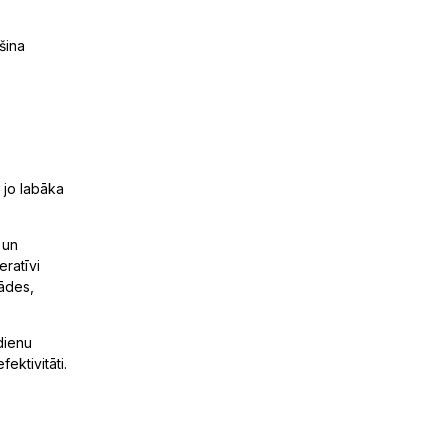
šina
, jo labāka
 un
eratīvi
ādes,
dienu
ktivitāti.