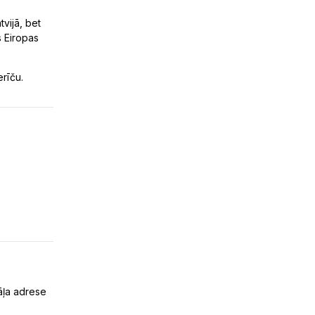
tvijā, bet
s Eiropas
rīču.
āļa adrese