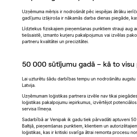
Uzņēmuma mērķis ir nodrošināt pēc iespējas ātrāku ierīču 
gadījumu izšķiroša ir nākamās darba dienas piegāde, kas 
Līdztekus fiziskajiem pieņemšanas punktiem strauji aug ar
tiešsaistē, izmanto kurjeru pakalpojumus vai izvēlas pak
partneru kvalitātei un precizitātei.
50 000 sūtījumu gadā – kā to visu
Lai uzturētu šādu darbības tempu un nodrošinātu augstu s
Latvija.
Uzņēmumam loģistikas partnera izvēle nav tikai piegādes j
loģistikas pakalpojumu iepirkumus, izvērtējot potenciālos
servisa līmeņa.
Sadarbībā ar Venipak ik gadu tiek pārvadāti aptuveni 50 
Baltijā, pieņemšanas punktiem, klientiem un autorizētajie
loģistikas, kas ir kritiski svarīga ātrai remonta procesu nor