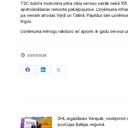
TSC šobrīd nodrošina pilna cikla servisu vairāk nekā 105 
apdrošināšanas remonta pakalpojumus. Uzņēmuma infrastruktū
pa vienam atrodas Viļņā un Tallinā. Papildus tam uzņēmums
tirgos.
Uzņēmuma mērogu raksturo arī apjomi: ik gadu servisa un
03/07/2026
Share
Share
Share
on
on
on
Facebook
LinkedIn
X
DHL iegādāsies Venipak, nostiprinot 
pozīcijas Baltijas reģionā