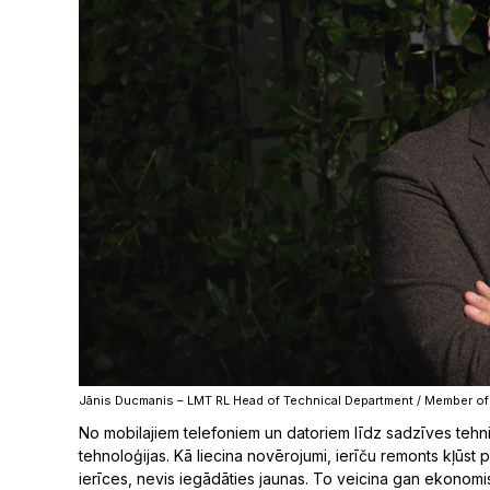
Jānis Ducmanis – LMT RL Head of Technical Department / Member o
No mobilajiem telefoniem un datoriem līdz sadzīves teh
tehnoloģijas. Kā liecina novērojumi, ierīču remonts kļūst p
ierīces, nevis iegādāties jaunas. To veicina gan ekonomis