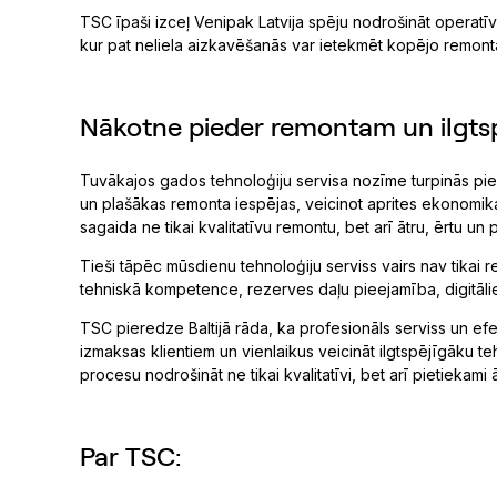
TSC īpaši izceļ Venipak Latvija spēju nodrošināt operatīvu
kur pat neliela aizkavēšanās var ietekmēt kopējo remonta
Nākotne pieder remontam un ilgtsp
Tuvākajos gados tehnoloģiju servisa nozīme turpinās pi
un plašākas remonta iespējas, veicinot aprites ekonomikas a
sagaida ne tikai kvalitatīvu remontu, bet arī ātru, ērtu u
Tieši tāpēc mūsdienu tehnoloģiju serviss vairs nav tikai 
tehniskā kompetence, rezerves daļu pieejamība, digitālie 
TSC pieredze Baltijā rāda, ka profesionāls serviss un efek
izmaksas klientiem un vienlaikus veicināt ilgtspējīgāku t
procesu nodrošināt ne tikai kvalitatīvi, bet arī pietiekami 
Par TSC: