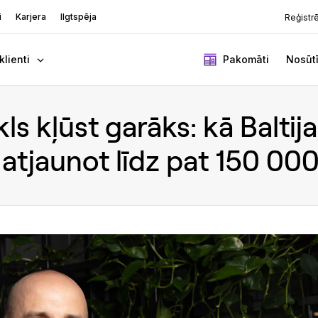
i
Karjera
Ilgtspēja
Reģistr
klienti
Pakomāti
Nosūtī
ls kļūst garāks: kā Baltij
 atjaunot līdz pat 150 000