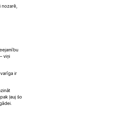
i nozarē,
ieejamību
– viņi
varīga ir
azināt
ipak ļauj šo
egādei.