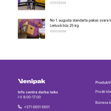
27/07/2026
No 1. augusta standarta pakas svara li
Lietuvā būs 25 kg
01/07/2026
Produkti
Privāti kli
Info centra darba laiks
I-V 8:00-17:00
Biznesa kl
+371 6601 6601