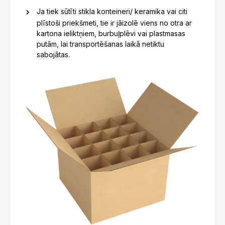
Ja tiek sūtīti stikla konteineri/ keramika vai citi
plīstoši priekšmeti, tie ir jāizolē viens no otra ar
kartona ieliktņiem, burbuļplēvi vai plastmasas
putām, lai transportēšanas laikā netiktu
sabojātas.