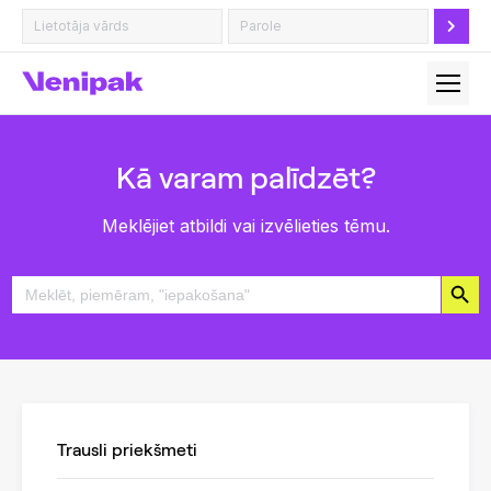
Kā varam palīdzēt?
Meklējiet atbildi vai izvēlieties tēmu.
Search Button
Search
for:
Trausli priekšmeti