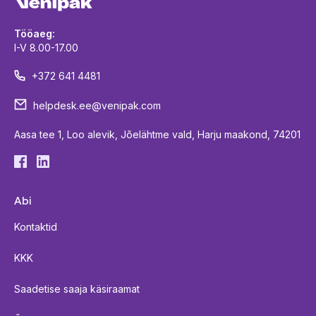
Tööaeg:
I-V 8.00-17.00
+372 641 4481
helpdesk.ee@venipak.com
Aasa tee 1, Loo alevik, Jõelähtme vald, Harju maakond, 74201
Abi
Kontaktid
KKK
Saadetise saaja käsiraamat