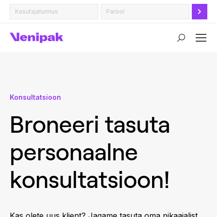
Search:
Konsultatsioon
Broneeri tasuta
personaalne
konsultatsioon!
Kas olete uus klient? Jagame tasuta oma pikaajalist