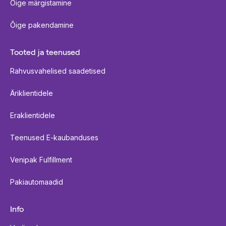
Õige märgistamine
Õige pakendamine
Tooted ja teenused
Rahvusvahelised saadetised
Äriklientidele
Eraklientidele
Teenused E-kaubanduses
Venipak Fulfillment
Pakiautomaadid
Info