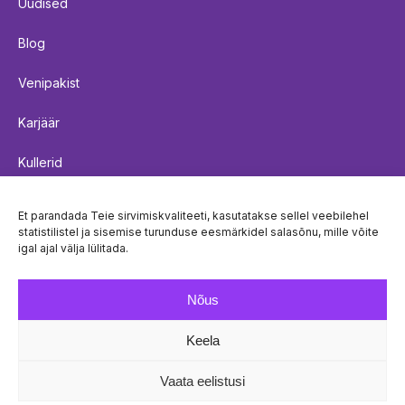
Uudised
Blog
Venipakist
Karjäär
Kullerid
Saadetiste kohaletoimetamise reeglid
Et parandada Teie sirvimiskvaliteeti, kasutatakse sellel veebilehel
statistilistel ja sisemise turunduse eesmärkidel salasõnu, mille võite
Küpsistepoliitika
igal ajal välja lülitada.
Privaatsuspoliitika
Nõus
Keela
© Venipak 2026
Vaata eelistusi