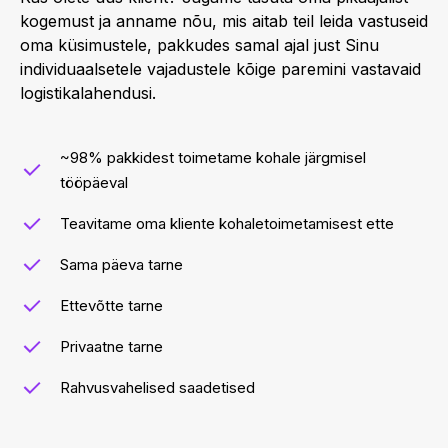
kogemust ja anname nõu, mis aitab teil leida vastuseid
oma küsimustele, pakkudes samal ajal just Sinu
individuaalsetele vajadustele kõige paremini vastavaid
logistikalahendusi.
~98% pakkidest toimetame kohale järgmisel
tööpäeval
Teavitame oma kliente kohaletoimetamisest ette
Sama päeva tarne
Ettevõtte tarne
Privaatne tarne
Rahvusvahelised saadetised