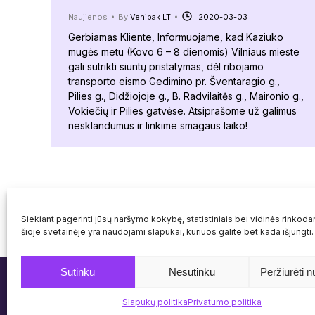
Naujienos
By
Venipak LT
2020-03-03
Gerbiamas Kliente, Informuojame, kad Kaziuko
mugės metu (Kovo 6 – 8 dienomis) Vilniaus mieste
gali sutrikti siuntų pristatymas, dėl ribojamo
transporto eismo Gedimino pr. Šventaragio g.,
Pilies g., Didžiojoje g., B. Radvilaitės g., Maironio g.,
Vokiečių ir Pilies gatvėse. Atsiprašome už galimus
nesklandumus ir linkime smagaus laiko!
Siekiant pagerinti jūsų naršymo kokybę, statistiniais bei vidinės rinkodar
šioje svetainėje yra naudojami slapukai, kuriuos galite bet kada išjungti.
Sutinku
Nesutinku
Peržiūrėti n
© Venipak 2026
Slapukų politika
Privatumo politika