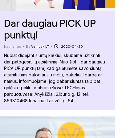
Dar daugiau PICK UP
punktų!
Naujienos
By
Venipak LT
2020-04-20
Nuolat didėjant siuntų kiekiui, skubame užtikrinti
dar patogesnį jų atsiėmimą! Nuo šiol – dar daugiau
PICK UP punktų tam, kad galėtumėte savo siuntą
atsiimti jums patogiausiu metu, pakeliui į darbą ar
namus. Informuojame, jog dabar siuntas taip pat
galėsite palikti ir atsiimti šiose TECHasas
parduotuvėse: Anykščiai, Žiburio g. 12, tel.
869810468 Ignalina, Laisvės g. 64,…