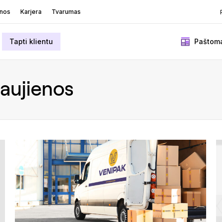
enos
Karjera
Tvarumas
Tapti klientu
Paštoma
aujienos