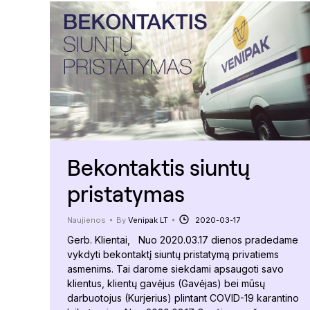
Bekontaktis siuntų
pristatymas
Naujienos
By
Venipak LT
2020-03-17
Gerb. Klientai, Nuo 2020.03.17 dienos pradedame
vykdyti bekontaktį siuntų pristatymą privatiems
asmenims. Tai darome siekdami apsaugoti savo
klientus, klientų gavėjus (Gavėjas) bei mūsų
darbuotojus (Kurjerius) plintant COVID-19 karantino