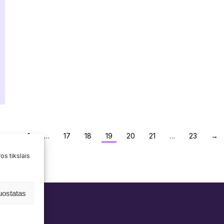
←
1
…
17
18
19
20
21
…
23
→
os tikslais
uostatas