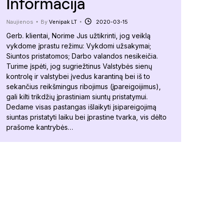
Informacija
Naujienos
By
Venipak LT
2020-03-15
Gerb. klientai, Norime Jus užtikrinti, jog veiklą
vykdome įprastu režimu: Vykdomi užsakymai;
Siuntos pristatomos; Darbo valandos nesikeičia.
Turime įspėti, jog sugriežtinus Valstybės sienų
kontrolę ir valstybei įvedus karantiną bei iš to
sekančius reikšmingus ribojimus (įpareigoijimus),
gali kilti trikdžių įprastiniam siuntų pristatymui.
Dedame visas pastangas išlaikyti įsipareigojimą
siuntas pristatyti laiku bei įprastine tvarka, vis dėlto
prašome kantrybės…