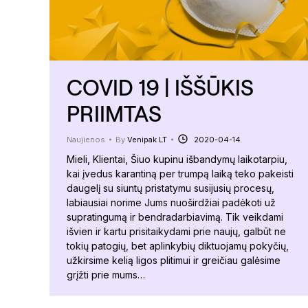
COVID 19 | IŠŠŪKIS
PRIIMTAS
Naujienos
By
Venipak LT
2020-04-14
Mieli, Klientai, Šiuo kupinu išbandymų laikotarpiu,
kai įvedus karantiną per trumpą laiką teko pakeisti
daugelį su siuntų pristatymu susijusių procesų,
labiausiai norime Jums nuoširdžiai padėkoti už
supratingumą ir bendradarbiavimą. Tik veikdami
išvien ir kartu prisitaikydami prie naujų, galbūt ne
tokių patogių, bet aplinkybių diktuojamų pokyčių,
užkirsime kelią ligos plitimui ir greičiau galėsime
grįžti prie mums…