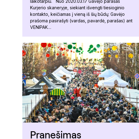
laikotarpiu. Nuo 2020.03.17 Gavėjo parašas
Kurjerio skaneryje, siekiant išvengti tiesioginio
kontakto, keičiamas į vieną iš šių būdų: Gavėjo
prašoma pasirašyti (vardas, pavardė, parašas) ant
VENIPAK…
Pranešimas