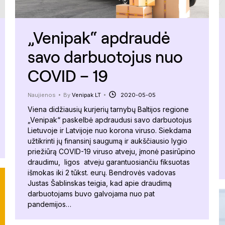
„Venipak“ apdraudė
savo darbuotojus nuo
COVID – 19
Naujienos
By
Venipak LT
2020-05-05
Viena didžiausių kurjerių tarnybų Baltijos regione
„Venipak“ paskelbė apdraudusi savo darbuotojus
Lietuvoje ir Latvijoje nuo korona viruso. Siekdama
užtikrinti jų finansinį saugumą ir aukščiausio lygio
priežiūrą COVID-19 viruso atveju, įmonė pasirūpino
draudimu, ligos atveju garantuosiančiu fiksuotas
išmokas iki 2 tūkst. eurų. Bendrovės vadovas
Justas Šablinskas teigia, kad apie draudimą
darbuotojams buvo galvojama nuo pat
pandemijos…