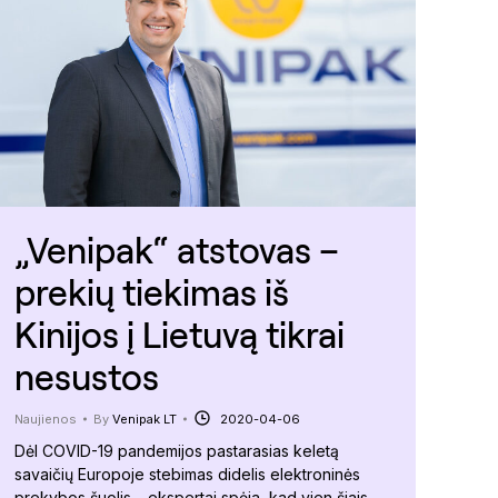
„Venipak“ atstovas –
prekių tiekimas iš
Kinijos į Lietuvą tikrai
nesustos
Naujienos
By
Venipak LT
2020-04-06
Dėl COVID-19 pandemijos pastarasias keletą
savaičių Europoje stebimas didelis elektroninės
prekybos šuolis – ekspertai spėja, kad vien šiais