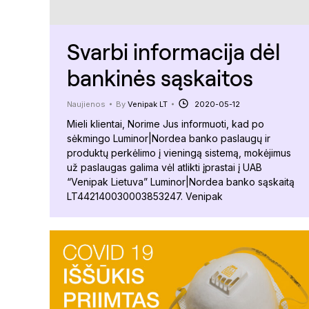
Svarbi informacija dėl
bankinės sąskaitos
Naujienos
By
Venipak LT
2020-05-12
Mieli klientai, Norime Jus informuoti, kad po
sėkmingo Luminor|Nordea banko paslaugų ir
produktų perkėlimo į vieningą sistemą, mokėjimus
už paslaugas galima vėl atlikti įprastai į UAB
“Venipak Lietuva” Luminor|Nordea banko sąskaitą
LT442140030003853247. Venipak