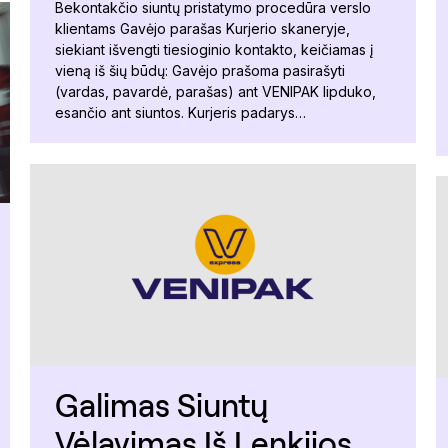
Bekontakčio siuntų pristatymo procedūra verslo
klientams Gavėjo parašas Kurjerio skaneryje,
siekiant išvengti tiesioginio kontakto, keičiamas į
vieną iš šių būdų: Gavėjo prašoma pasirašyti
(vardas, pavardė, parašas) ant VENIPAK lipduko,
esančio ant siuntos. Kurjeris padarys…
Galimas Siuntų
Vėlavimas Iš Lenkijos.