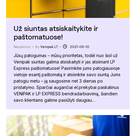
Už siuntas atsiskaitykite ir
paštomatuose!
Naujienos
By
Venipak LT
2021-06-10
Jūsų patogumas – mūsų prioritetas, todėl nuo šiol už
Venipak siuntas galima atsiskaityti ir jas atsiimant LP
Express paštomatuose! Pasirinkite jums patogiausioje
vietoje esantį paštomatą ir atsiimkite savo siuntą Jums
patogiu metu – ją saugosime net 3 dienas po
pristatymo. Sparčiai augančiai el.prekybai paskatinus
VENIPAK ir LP EXPRESS bendradarbiavimą, šiandien
savo klientams galime pasiūlyti daugiau…