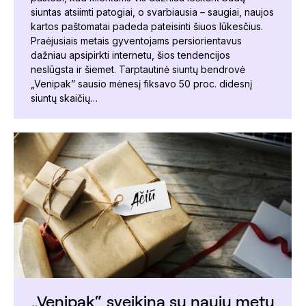
siuntas atsiimti patogiai, o svarbiausia – saugiai, naujos
kartos paštomatai padeda pateisinti šiuos lūkesčius.
Praėjusiais metais gyventojams persiorientavus
dažniau apsipirkti internetu, šios tendencijos
neslūgsta ir šiemet. Tarptautinė siuntų bendrovė
„Venipak” sausio mėnesį fiksavo 50 proc. didesnį
siuntų skaičių…
„Venipak“ sveikina su naujų metų