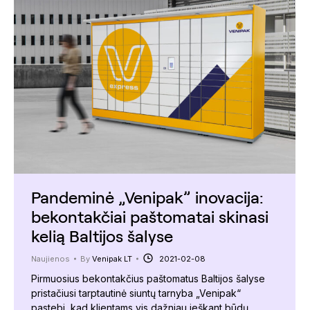
Pandeminė „Venipak” inovacija:
bekontakčiai paštomatai skinasi
kelią Baltijos šalyse
Naujienos
By
Venipak LT
2021-02-08
Pirmuosius bekontakčius paštomatus Baltijos šalyse
pristačiusi tarptautinė siuntų tarnyba „Venipak“
pastebi, kad klientams vis dažniau ieškant būdų