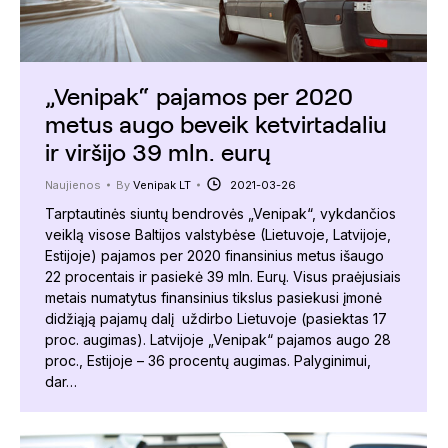
„Venipak“ pajamos per 2020
metus augo beveik ketvirtadaliu
ir viršijo 39 mln. eurų
Naujienos
By
Venipak LT
2021-03-26
Tarptautinės siuntų bendrovės „Venipak“, vykdančios
veiklą visose Baltijos valstybėse (Lietuvoje, Latvijoje,
Estijoje) pajamos per 2020 finansinius metus išaugo
22 procentais ir pasiekė 39 mln. Eurų. Visus praėjusiais
metais numatytus finansinius tikslus pasiekusi įmonė
didžiąją pajamų dalį uždirbo Lietuvoje (pasiektas 17
proc. augimas). Latvijoje „Venipak“ pajamos augo 28
proc., Estijoje – 36 procentų augimas. Palyginimui,
dar…