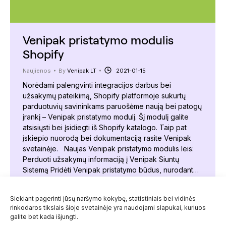
Venipak pristatymo modulis
Shopify
Naujienos
By
Venipak LT
2021-01-15
Norėdami palengvinti integracijos darbus bei
užsakymų pateikimą, Shopify platformoje sukurtų
parduotuvių savininkams paruošėme naują bei patogų
įrankį – Venipak pristatymo modulį. Šį modulį galite
atsisiųsti bei įsidiegti iš Shopify katalogo. Taip pat
įskiepio nuorodą bei dokumentaciją rasite Venipak
svetainėje. Naujas Venipak pristatymo modulis leis:
Perduoti užsakymų informaciją į Venipak Siuntų
Sistemą Pridėti Venipak pristatymo būdus, nurodant…
Siekiant pagerinti jūsų naršymo kokybę, statistiniais bei vidinės
rinkodaros tikslais šioje svetainėje yra naudojami slapukai, kuriuos
galite bet kada išjungti.
←
1
…
14
15
16
17
18
…
23