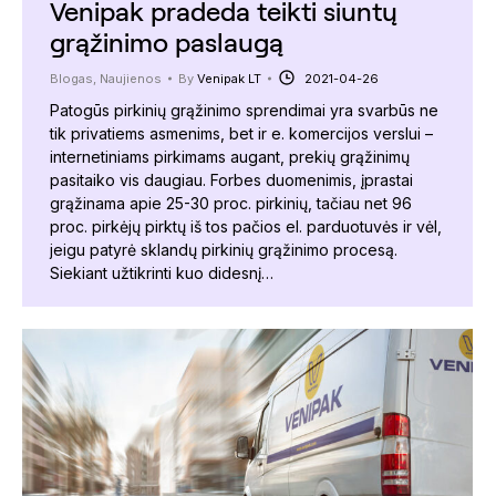
Venipak pradeda teikti siuntų
grąžinimo paslaugą
Blogas
,
Naujienos
By
Venipak LT
2021-04-26
Patogūs pirkinių grąžinimo sprendimai yra svarbūs ne
tik privatiems asmenims, bet ir e. komercijos verslui –
internetiniams pirkimams augant, prekių grąžinimų
pasitaiko vis daugiau. Forbes duomenimis, įprastai
grąžinama apie 25-30 proc. pirkinių, tačiau net 96
proc. pirkėjų pirktų iš tos pačios el. parduotuvės ir vėl,
jeigu patyrė sklandų pirkinių grąžinimo procesą.
Siekiant užtikrinti kuo didesnį…