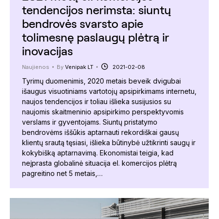
tendencijos nerimsta: siuntų
bendrovės svarsto apie
tolimesnę paslaugų plėtrą ir
inovacijas
Naujienos
By
Venipak LT
2021-02-08
Tyrimų duomenimis, 2020 metais beveik dvigubai
išaugus visuotiniams vartotojų apsipirkimams internetu,
naujos tendencijos ir toliau išlieka susijusios su
naujomis skaitmeninio apsipirkimo perspektyvomis
verslams ir gyventojams. Siuntų pristatymo
bendrovėms iššūkis aptarnauti rekordiškai gausų
klientų srautą tęsiasi, išlieka būtinybė užtikrinti saugų ir
kokybišką aptarnavimą. Ekonomistai teigia, kad
neįprasta globalinė situacija el. komercijos plėtrą
pagreitino net 5 metais,…