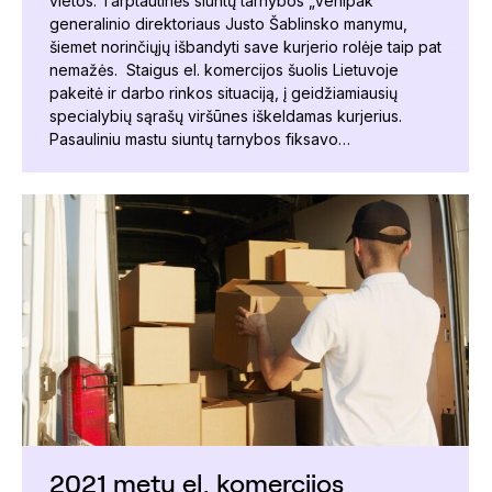
vietos. Tarptautinės siuntų tarnybos „Venipak“
generalinio direktoriaus Justo Šablinsko manymu,
šiemet norinčiųjų išbandyti save kurjerio rolėje taip pat
nemažės. Staigus el. komercijos šuolis Lietuvoje
pakeitė ir darbo rinkos situaciją, į geidžiamiausių
specialybių sąrašų viršūnes iškeldamas kurjerius.
Pasauliniu mastu siuntų tarnybos fiksavo…
2021 metų el. komercijos