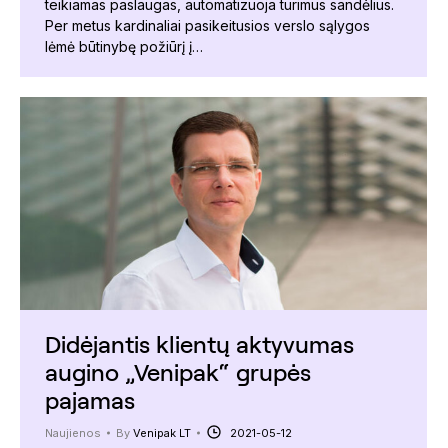
teikiamas paslaugas, automatizuoja turimus sandėlius.
Per metus kardinaliai pasikeitusios verslo sąlygos
lėmė būtinybę požiūrį į…
Didėjantis klientų aktyvumas
augino „Venipak“ grupės
pajamas
Naujienos
By
Venipak LT
2021-05-12