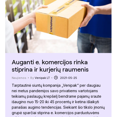
Auganti e. komercijos rinka
stiprina ir kurjerių raumenis
Naujienos
By
Venipak LT
2021-05-25
Tarptautinė siuntų kompanija „Venipak“ per daugiau
nei metus pandemijos savo privatiems vartotojams
teikiamų paslaugų krepšelį bendrame pajamų sraute
išaugino nuo 15-20 iki 45 procentų ir ketina išlaikyti
panašias augimo tendencijas. Siekiant šio tikslo įmonių
grupė sparčiai stiprina e. komercijos parduotuvėms