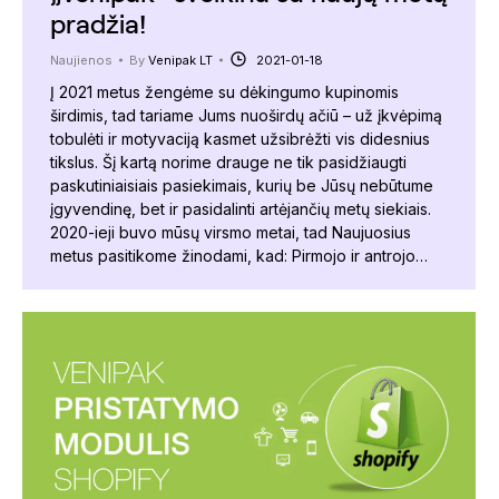
pradžia!
Naujienos
By
Venipak LT
2021-01-18
Į 2021 metus žengėme su dėkingumo kupinomis
širdimis, tad tariame Jums nuoširdų ačiū – už įkvėpimą
tobulėti ir motyvaciją kasmet užsibrėžti vis didesnius
tikslus. Šį kartą norime drauge ne tik pasidžiaugti
paskutiniaisiais pasiekimais, kurių be Jūsų nebūtume
įgyvendinę, bet ir pasidalinti artėjančių metų siekiais.
2020-ieji buvo mūsų virsmo metai, tad Naujuosius
metus pasitikome žinodami, kad: Pirmojo ir antrojo…