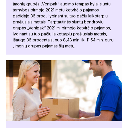
Įmonių grupės „Venipak“ augimo tempas kyla: siuntų
tarnybos pirmojo 2021 metų ketvirčio pajamos
padidėjo 36 proc., lyginant su tuo pačiu laikotarpiu
praėjusiais metais. Tarptautinės siuntų bendrovių
grupės „Venipak“ 2021 m. pirmojo ketvirčio pajamos,
lyginant su tuo pačiu laikotarpiu praėjusiais metais,
išaugo 36 procentais, nuo 8,48 mln. iki 11,54 mln. eurų.
„Įmonių grupės pajamas šių metų…