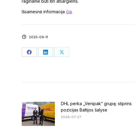
raginame būti itin atsargiems.
Išsamesnė informacija
čia
.
2025-09-11
Share
Share
Share
on
on
on
Facebook
LinkedIn
X
DHL perka „Venipak“ grupę: stiprins
pozicijas Baltijos šalyse
2026-07-27