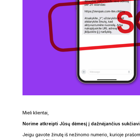
Mieli klientai,
Norime atkreipti Jūsų dėmesį į dažnėjančius sukčiav
Jeigu gavote žinutę iš nežinomo numerio, kurioje prašom