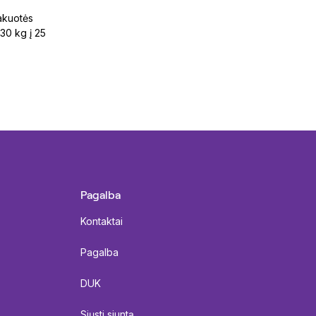
pakuotės
 30 kg į 25
Pagalba
Kontaktai
Pagalba
DUK
Siųsti siuntą