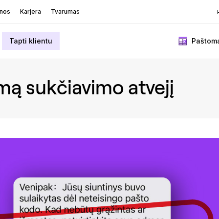
enos
Karjera
Tvarumas
Tapti klientu
Paštoma
mą sukčiavimo atvejį