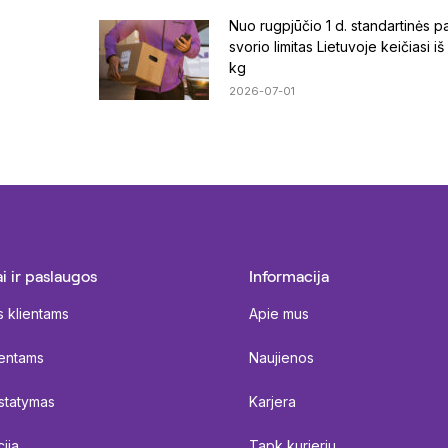
Nuo rugpjūčio 1 d. standartinės 
svorio limitas Lietuvoje keičiasi iš
kg
2026-07-01
i ir paslaugos
Informacija
s klientams
Apie mus
ientams
Naujienos
istatymas
Karjera
ija
Tapk kurjeriu