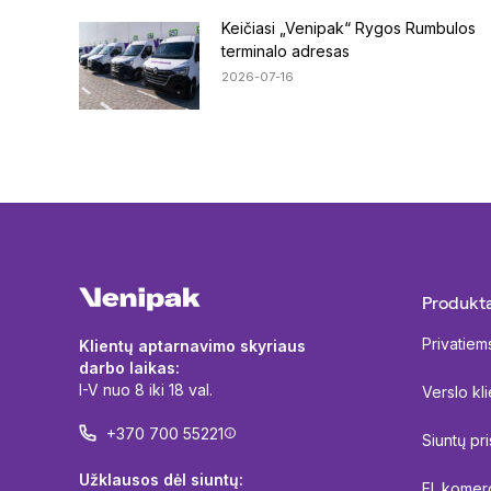
Keičiasi „Venipak“ Rygos Rumbulos
terminalo adresas
2026-07-16
Produkta
Privatiem
Klientų aptarnavimo skyriaus
darbo laikas:
I-V nuo 8 iki 18 val.
Verslo kl
+370 700 55221
Siuntų pr
Užklausos dėl siuntų:
El. komerc