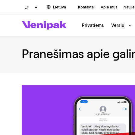
Lietuva
Kontaktai
Apie mus
Nauji
LT
Privatiems
Verslui
Pranešimas apie gali