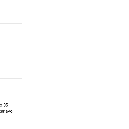
lo 35
kariavo